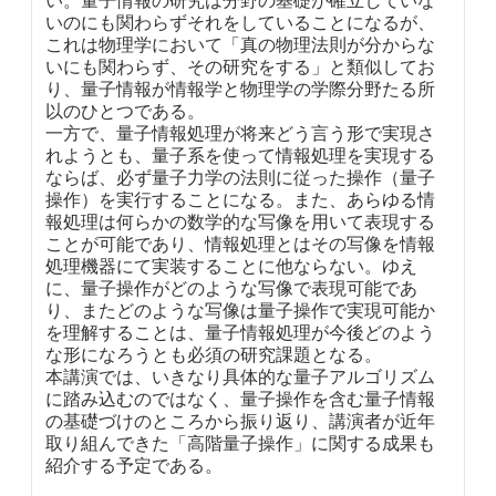
い。量子情報の研究は分野の基礎が確立していな
いのにも関わらずそれをしていることになるが、
これは物理学において「真の物理法則が分からな
いにも関わらず、その研究をする」と類似してお
り、量子情報が情報学と物理学の学際分野たる所
以のひとつである。
一方で、量子情報処理が将来どう言う形で実現さ
れようとも、量子系を使って情報処理を実現する
ならば、必ず量子力学の法則に従った操作（量子
操作）を実行することになる。また、あらゆる情
報処理は何らかの数学的な写像を用いて表現する
ことが可能であり、情報処理とはその写像を情報
処理機器にて実装することに他ならない。ゆえ
に、量子操作がどのような写像で表現可能であ
り、またどのような写像は量子操作で実現可能か
を理解することは、量子情報処理が今後どのよう
な形になろうとも必須の研究課題となる。
本講演では、いきなり具体的な量子アルゴリズム
に踏み込むのではなく、量子操作を含む量子情報
の基礎づけのところから振り返り、講演者が近年
取り組んできた「高階量子操作」に関する成果も
紹介する予定である。